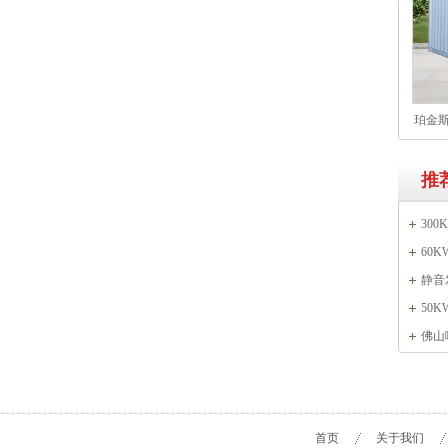
珀金斯
61T
推
30
60
静音
50K
佛山
首页
关于我们