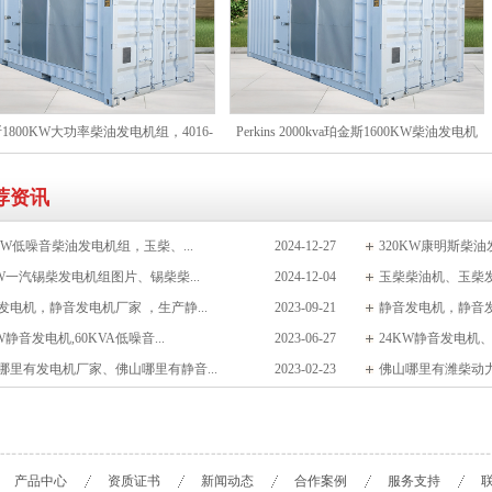
1800KW大功率柴油发电机组，4016-
Perkins 2000kva珀金斯1600KW柴油发电机
RG3发动机 发电站基荷电源及高层建筑
组，4016TAG2A动力，矿区及超大型设施备
荐资讯
应急备用
用电源
0KW低噪音柴油发电机组，玉柴、...
2024-12-27
320KW康明斯柴油
KW一汽锡柴发电机组图片、锡柴柴...
2024-12-04
玉柴柴油机、玉柴发动
发电机，静音发电机厂家 ，生产静...
2023-09-21
静音发电机，静音发电
W静音发电机,60KVA低噪音...
2023-06-27
24KW静音发电机、3
哪里有发电机厂家、佛山哪里有静音...
2023-02-23
佛山哪里有潍柴动力发
产品中心
资质证书
新闻动态
合作案例
服务支持