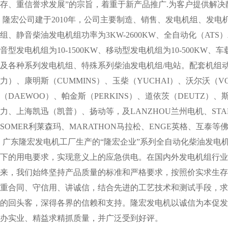
存、重信誉求发展”的宗旨，着重于新产品推广.为客户提供解
隆宏公司建于2010年，公司主要制造、销售、发电机组、发电
组、静音柴油发电机组功率为3KW-2600KW、全自动化（ATS）发
音型发电机组为10-1500KW、移动型发电机组为10-500KW、车
及各种系列发电机组、特殊系列柴油发电机组/电站。配套机组动力
力）、康明斯（CUMMINS）、玉柴（YUCHAI）、沃尔沃（V
（DAEWOO）、帕金斯（PERKINS）、道依茨（DEUTZ）
力、上海凯迅（凯普）、扬动等，及LANZHOU兰州电机、STAM
SOMER利莱森玛、MARATHON马拉松、ENGE英格、互泰等
广东隆宏发电机工厂生产的“隆宏企业”系列全自动化柴油发电
下的用电要求，实现意义上的应急供电。在国内外发电机组行业
来，我们始终坚持产品质量的标准和严格要求，按照价实求生存
重合同、守信用、讲诚信，结合先进的工艺技术和测试手段，求
的回头客，深得各界的信赖和支持。隆宏发电机以诚信为本促发
办实业、精益求精抓质量，并广泛受到好评。